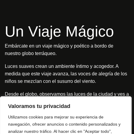
U
n
V
i
a
j
e
M
á
g
i
c
o
Embárcate en un viaje mágico y poético a bordo de
nuestro globo terráqueo.
Luces suaves crean un ambiente íntimo y acogedor. A
medida que este viaje avanza, las voces de alegría de los
niños se mezclan con el susurro del viento.
Desde el globo, observamos las luces de la ciudad y ves a
la gente pasar con sus ocupaciones diarias, mientras tú
Valoramos tu privacidad
cantas y ríes contagiando el entorno a su paso. La música,
nos envuelve mientras compartimos esta experiencia con
Utilizamos cookies para mejorar su experiencia de
amigos y familiares.
navegación, ofrecer anuncios o contenido personalizados y
analizar nuestro tráfico. Al hacer clic en "Aceptar todo",