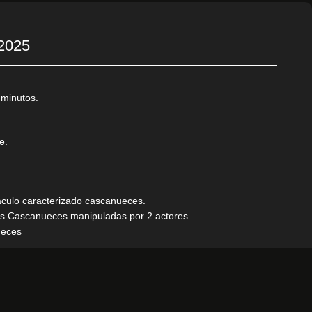
 2025
 minutos.
e.
áculo caracterizado cascanueces.
es Cascanueces manipuladas por 2 actores.
ueces
to grande.
 el montaje y desmontaje.