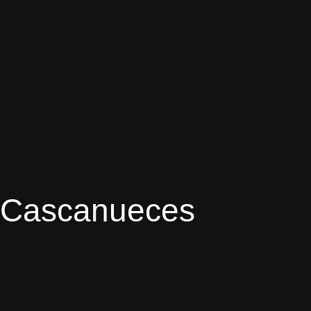
C
a
s
c
a
n
u
e
c
e
s