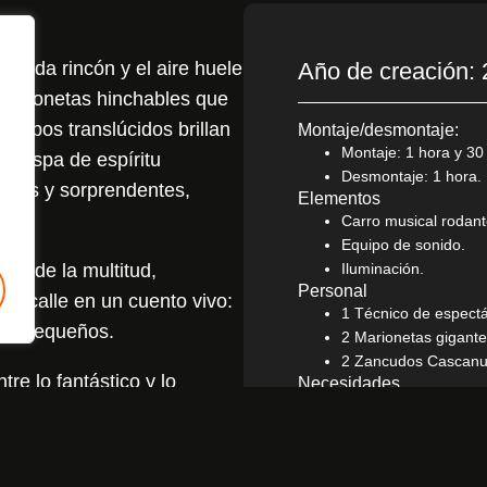
 cada rincón y el aire huele
Año de creación:
marionetas hinchables que
uerpos translúcidos brillan
Montaje/desmontaje:
Montaje: 1 hora y 30
a chispa de espíritu
Desmontaje: 1 hora.
aves y sorprendentes,
Elementos
.
Carro musical rodant
Equipo de sonido.
ma de la multitud,
Iluminación.
Personal
la calle en un cuento vivo:
1 Técnico de espect
es y pequeños.
2 Marionetas gigant
2 Zancudos Cascan
re lo fantástico y lo
Necesidades
Plaza de aparcamien
ras altas que acarician el
Lugar adecuado para
abrazo luminoso. Una
Camerinos.
a magia de estas fechas.