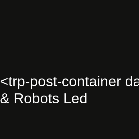
<
t
r
p
-
p
o
s
t
-
c
o
n
t
a
i
n
e
r
d
&
R
o
b
o
t
s
L
e
d