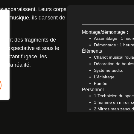
rs apparaissent. Leurs corps
eure musique, ils dansent de
Montage/démontage :
Assemblage : 1 heure
raient des fragments de
Démontage : 1 heure
s l'expectative et sous le
Éléments
 instant fugace, les
Chariot musical roula
Décoration de boules
e la réalité.
Système audio.
L'éclairage.
Fumée.
Personnel
1 Technicien du spec
1 homme en miroir col
2 Mirros man zancudo
Besoins
Grand espace de sta
Lieu approprié pour 