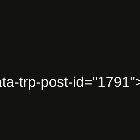
a
t
a
-
t
r
p
-
p
o
s
t
-
i
d
=
"
1
7
9
1
"