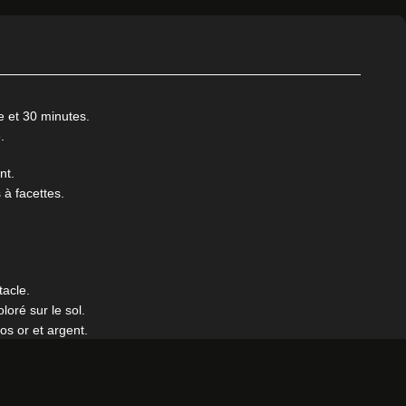
 et 30 minutes.
.
nt.
 à facettes.
tacle.
oré sur le sol.
s or et argent.
tionnement.
le montage et le démontage.