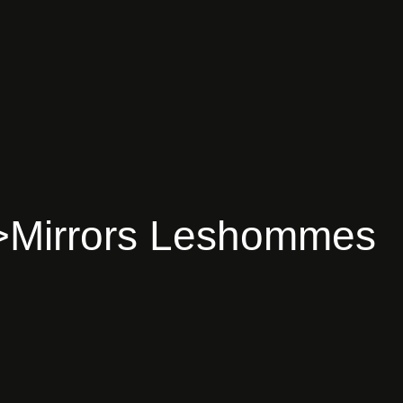
>
M
i
r
r
o
r
s
L
e
s
h
o
m
m
e
s