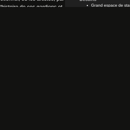
Grand espace de sta
histoire de ces gardiens et
Lieu approprié pour 
es et des sons enveloppants,
Les vestiaires.
nt la tension et le respect
certains lieux hors de
é de protéger et de
notre rapport au monde qui