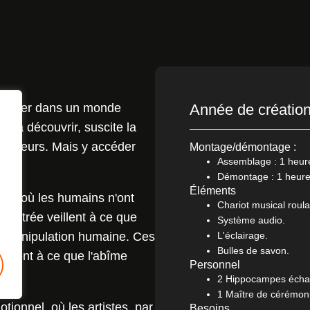
pénétrer dans un monde
Année de création
ste à découvrir, suscite la
ofondeurs. Mais y accéder
Montage/démontage :
Assemblage : 1 heure
Démontage : 1 heure
Éléments
oré où les humains n'ont
Chariot musical roula
l'entrée veillent à ce que
Système audio.
 ou manipulation humaine. Ces
L'éclairage.
Bulles de savon.
illent à ce que l'abîme
Personnel
e.
2 Hippocampes échas
1 Maître de cérémon
ionnel, où les artistes, par
Besoins