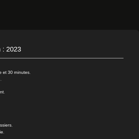
 : 2023
 et 30 minutes.
.
nt.
siers.
ie.