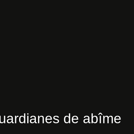
Guardianes
de
abîme